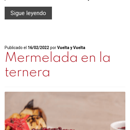
Cómo
Sigue leyendo
cortar
bien
el
Publicado el
16/02/2022
por
Vuelta y Vuelta
jamón
Mermelada en la
ternera