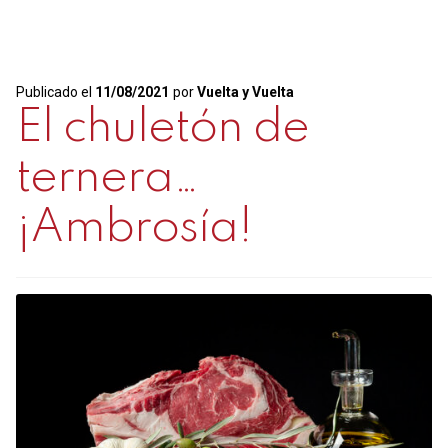
comer
carne?
Publicado el
11/08/2021
por
Vuelta y Vuelta
El chuletón de
ternera…
¡Ambrosía!