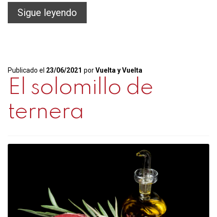
La
Sigue leyendo
sal
en
la
Publicado el
23/06/2021
por
Vuelta y Vuelta
carne
El solomillo de
ternera