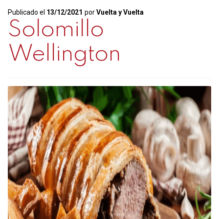
ternera
Publicado el
13/12/2021
por
Vuelta y Vuelta
Solomillo
Wellington