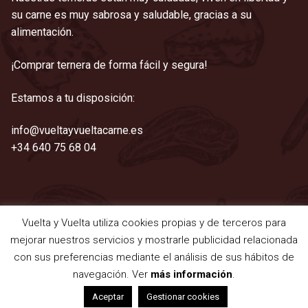
su carne es muy sabrosa y saludable, gracias a su
alimentación.
¡Comprar ternera de forma fácil y segura!
Estamos a tu disposición:
info@vueltayvueltacarne.es
+34 640 75 68 04
Vuelta y Vuelta utiliza cookies propias y de terceros para
©2021 Vuelta y Vuelta
mejorar nuestros servicios y mostrarle publicidad relacionada
Aviso legal
|
Cookies
|
Privacidad
|
Términos y condiciones
con sus preferencias mediante el análisis de sus hábitos de
navegación. Ver
más información
.
0
Aceptar
Gestionar cookies
Buscar
Buscar