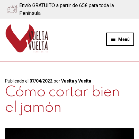
Envío GRATUITO a partir de 65€ para toda la
Península
Ir
Ir
a
al
Menú
la
contenido
navegación
Expand
Quiénes somos
el
menú
Ternera
Publicado el
07/04/2022
por
Vuelta y Vuelta
hijo
Cómo cortar bien
Cerdo
el jamón
Quesos
Blog