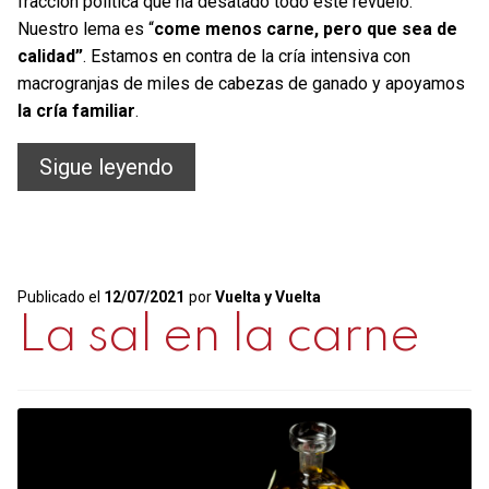
fracción política que ha desatado todo este revuelo.
Nuestro lema es “
come menos carne, pero que sea de
calidad”
. Estamos en contra de la cría intensiva con
macrogranjas de miles de cabezas de ganado y apoyamos
la cría familiar
.
Come
Sigue leyendo
menos
carne,
pero
Publicado el
12/07/2021
por
Vuelta y Vuelta
que
La sal en la carne
sea
de
calidad