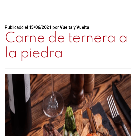
solomillo
de
ternera
Publicado el
15/06/2021
por
Vuelta y Vuelta
Carne de ternera a
la piedra