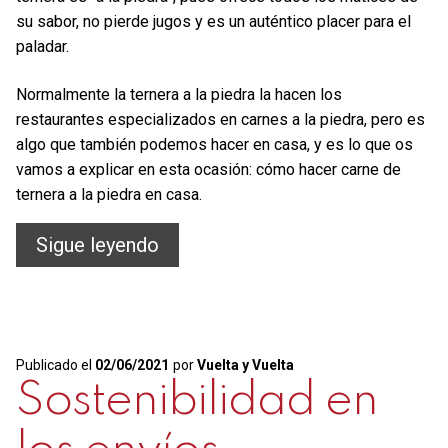
su sabor, no pierde jugos y es un auténtico placer para el
paladar.
Normalmente la ternera a la piedra la hacen los
restaurantes especializados en carnes a la piedra, pero es
algo que también podemos hacer en casa, y es lo que os
vamos a explicar en esta ocasión: cómo hacer carne de
ternera a la piedra en casa.
Carne
Sigue leyendo
de
ternera
a
Publicado el
02/06/2021
por
Vuelta y Vuelta
la
Sostenibilidad en
piedra