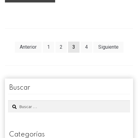
en
los
envíos
Paginación
Anterior
1
2
3
4
Siguiente
de
entradas
Buscar
Buscar:
Categorías