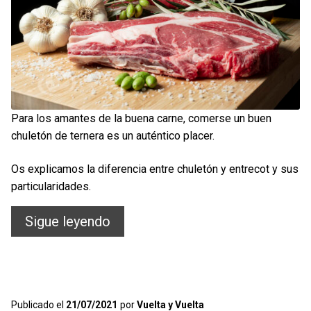
Para los amantes de la buena carne, comerse un buen
chuletón de ternera es un auténtico placer.
Os explicamos la diferencia entre chuletón y entrecot y sus
particularidades.
El
Sigue leyendo
chuletón
de
ternera…
Publicado el
21/07/2021
por
Vuelta y Vuelta
¡Ambrosía!