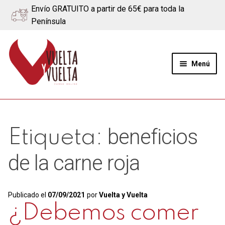
Envío GRATUITO a partir de 65€ para toda la
Península
Ir
Ir
a
al
Menú
la
contenido
navegación
Expand
Quiénes somos
el
menú
Ternera
beneficios
Etiqueta:
hijo
Cerdo
de la carne roja
Quesos
Publicado el
07/09/2021
por
Vuelta y Vuelta
Blog
¿Debemos comer