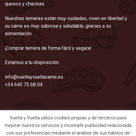
quesos y chacinas.
Nuestras terneras están muy cuidadas, viven en libertad y
su carne es muy sabrosa y saludable, gracias a su
alimentación.
¡Comprar ternera de forma fácil y segura!
Estamos a tu disposición:
info@vueltayvueltacarne.es
+34 640 75 68 04
Vuelta y Vuelta utiliza cookies propias y de terceros para
©2021 Vuelta y Vuelta
mejorar nuestros servicios y mostrarle publicidad relacionada
Aviso legal
|
Cookies
|
Privacidad
|
Términos y condiciones
con sus preferencias mediante el análisis de sus hábitos de