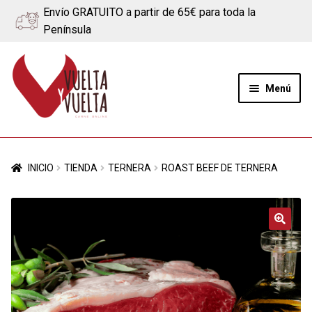
Envío GRATUITO a partir de 65€ para toda la
Península
Ir
Ir
a
al
Menú
la
contenido
navegación
Expand
Quiénes somos
el
INICIO
TIENDA
TERNERA
ROAST BEEF DE TERNERA
menú
Ternera
hijo
Cerdo
🔍
Quesos
Blog