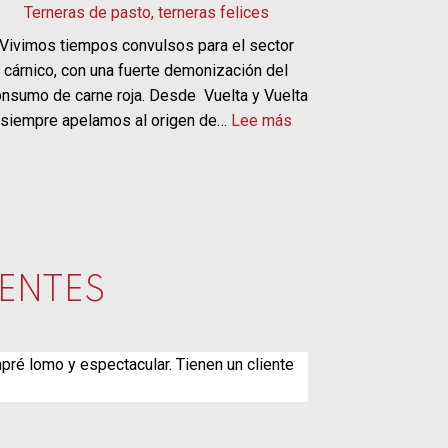
Terneras de pasto, terneras felices
Vivimos tiempos convulsos para el sector
cárnico, con una fuerte demonización del
nsumo de carne roja. Desde Vuelta y Vuelta
:
siempre apelamos al origen de…
Lee más
Terneras
de
pasto,
terneras
felices
ENTES
pré lomo y espectacular. Tienen un cliente
Me llegó todo