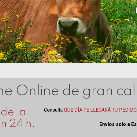
e Online de gran ca
 de la
Consulta
QUÉ DÍA TE LLEGARÁ TU PEDIDO
en 24 h.
Envíos solo a E