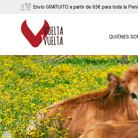
Envío GRATUITO a partir de 65€ para toda la Pen
Ir
Ir
a
al
QUIÉNES S
la
contenido
navegación