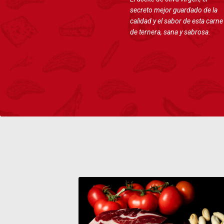
secreto mejor guardado de la
calidad y el sabor de esta carne
de ternera, sana y sabrosa.