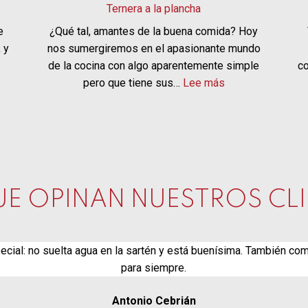
Ternera a la plancha
e
¿Qué tal, amantes de la buena comida? Hoy
 y
nos sumergiremos en el apasionante mundo
de la cocina con algo aparentemente simple
co
:
:
pero que tiene sus…
Lee más
Hamburguesas
Ternera
sanas…
a
¡SÍ!
la
plancha
UE OPINAN NUESTROS CLI
cial: no suelta agua en la sartén y está buenísima. También com
para siempre.
Antonio Cebrián