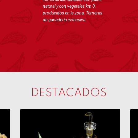
natural y con vegetales km 0,
producidos en la zona. Terneras
de ganadería extensiva.
DESTACADOS