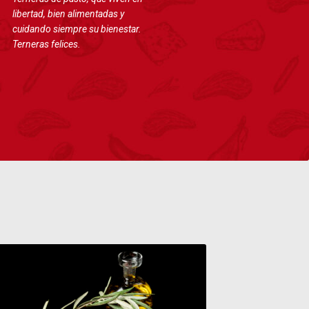
libertad, bien alimentadas y
cuidando siempre su bienestar.
Terneras felices.