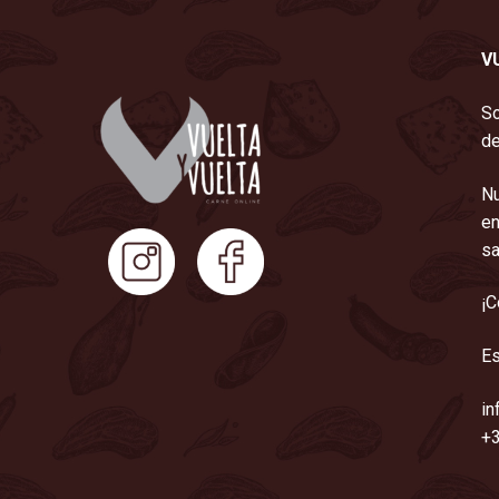
V
So
de
Nu
en
sa
¡C
Es
in
+3