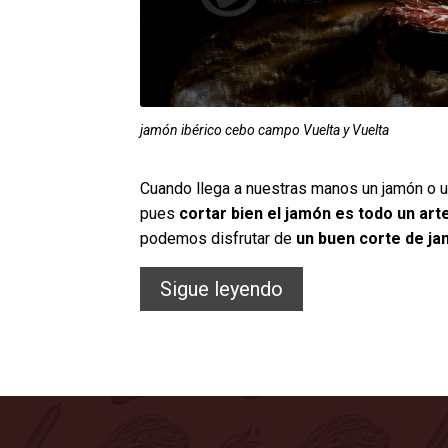
jamón ibérico cebo campo Vuelta y Vuelta
Cuando llega a nuestras manos un jamón o 
pues
cortar bien el jamón es todo un art
podemos disfrutar de
un buen corte de j
Cómo
Sigue leyendo
cortar
bien
el
jamón