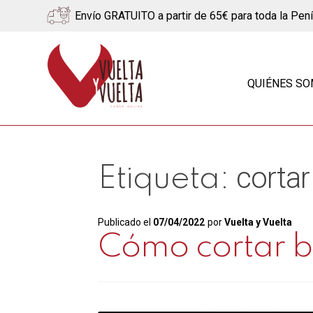
Envío GRATUITO a partir de 65€ para toda la Pen
Ir
Ir
a
al
QUIÉNES S
la
contenido
navegación
cortar
Etiqueta:
Publicado el
07/04/2022
por
Vuelta y Vuelta
Cómo cortar b