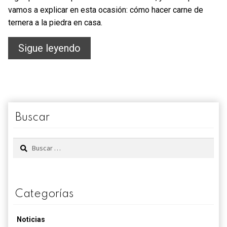
vamos a explicar en esta ocasión: cómo hacer carne de
ternera a la piedra en casa.
Carne
Sigue leyendo
de
ternera
a
la
Buscar
piedra
Buscar:
Categorías
Noticias