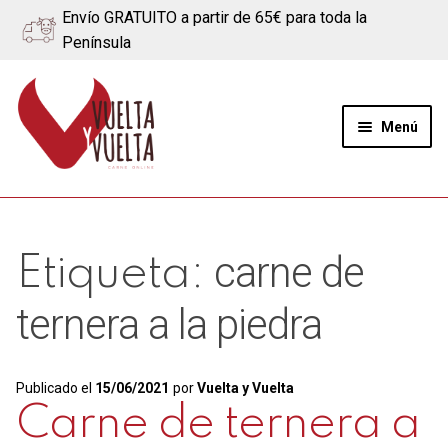
Envío GRATUITO a partir de 65€ para toda la
Península
Ir
Ir
a
al
Menú
la
contenido
navegación
Expand
Quiénes somos
el
menú
Ternera
carne de
Etiqueta:
hijo
Cerdo
ternera a la piedra
Quesos
Publicado el
15/06/2021
por
Vuelta y Vuelta
Blog
Carne de ternera a