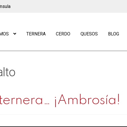
ínsula
OMOS
TERNERA
CERDO
QUESOS
BLOG
lto
 ternera… ¡Ambrosía!