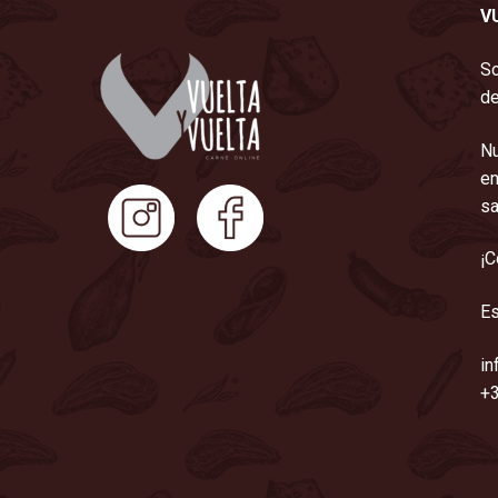
V
So
de
Nu
en
sa
¡C
Es
in
+3