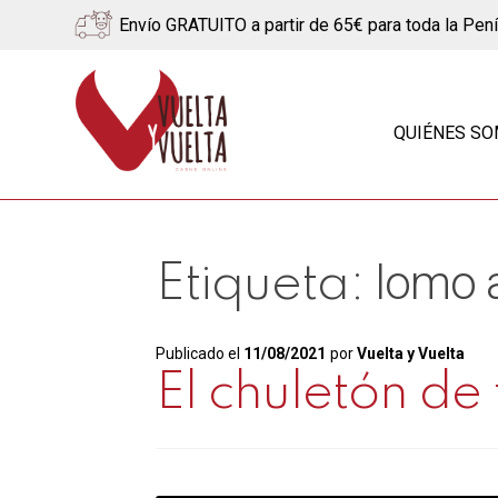
Envío GRATUITO a partir de 65€ para toda la Pen
Ir
Ir
a
al
QUIÉNES S
la
contenido
navegación
lomo a
Etiqueta:
Publicado el
11/08/2021
por
Vuelta y Vuelta
El chuletón de