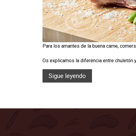
Para los amantes de la buena carne, comerse
Os explicamos la diferencia entre chuletón y
El
Sigue leyendo
chuletón
de
ternera…
¡Ambrosía!