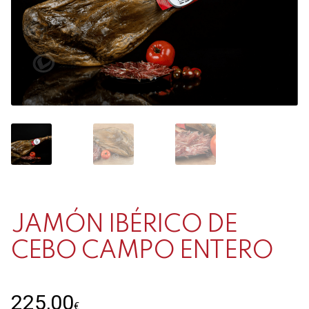
Contacto
Mi cuenta
0 productos
JAMÓN IBÉRICO DE
CEBO CAMPO ENTERO
225,00
€