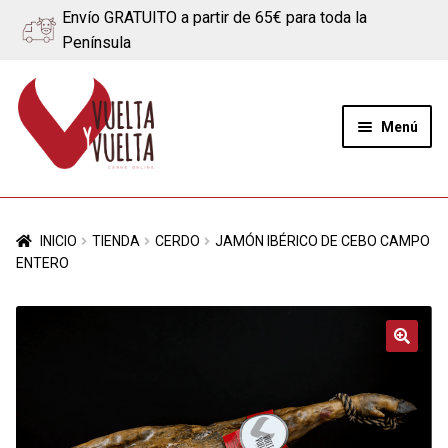
Envío GRATUITO a partir de 65€ para toda la
Península
Ir
Ir
a
al
Menú
la
contenido
navegación
Expand
Quiénes somos
el
INICIO
TIENDA
CERDO
JAMÓN IBÉRICO DE CEBO CAMPO
menú
Ternera
ENTERO
hijo
Cerdo
Quesos
🔍
Blog