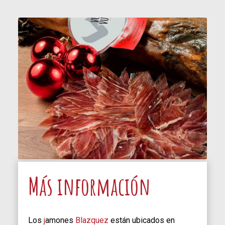
entero
cantidad
Más información
Los
j
amones
Blazquez
están ubicados en