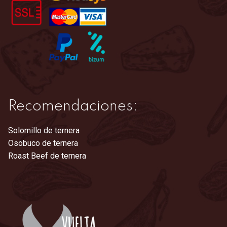
en
la
página
de
producto
Recomendaciones:
Solomillo de ternera
Osobuco de ternera
Roast Beef de ternera