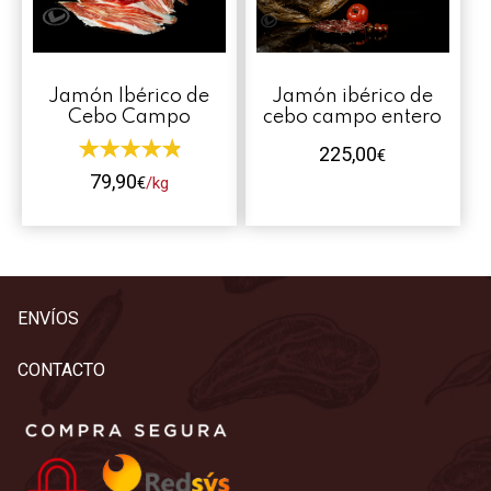
Contacto
Mi cuenta
Jamón Ibérico de
Jamón ibérico de
Cebo Campo
cebo campo entero
0 productos
225,00
€
79,90
€
/kg
Este
producto
tiene
múltiples
ENVÍOS
variantes.
Las
CONTACTO
opciones
se
pueden
elegir