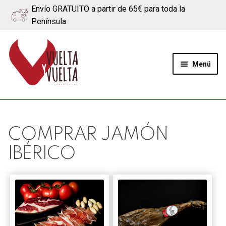
Envío GRATUITO a partir de 65€ para toda la
Península
Ir
Ir
a
al
Menú
la
contenido
navegación
Expand
Quiénes somos
el
menú
Ternera
COMPRAR JAMÓN
hijo
IBÉRICO
Cerdo
Quesos
Blog