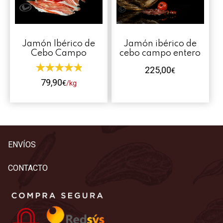
Contacto
Mi cuenta
Jamón Ibérico de
Jamón ibérico de
Cebo Campo
cebo campo entero
0 productos
225,00
€
79,90
€
/kg
Este
producto
tiene
múltiples
ENVÍOS
variantes.
Las
CONTACTO
opciones
se
pueden
elegir