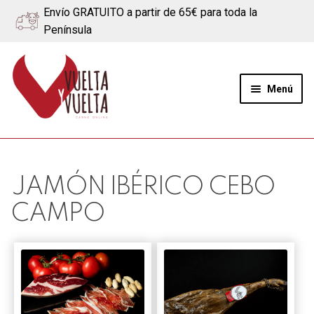
Envío GRATUITO a partir de 65€ para toda la
Península
Ir
Ir
a
al
Menú
la
contenido
navegación
Expand
Quiénes somos
el
menú
Ternera
JAMÓN IBÉRICO CEBO
hijo
CAMPO
Cerdo
Quesos
Blog