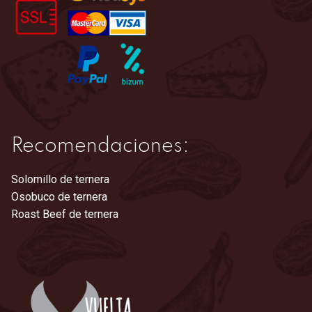
en
la
página
de
producto
Recomendaciones:
Solomillo de ternera
Osobuco de ternera
Roast Beef de ternera