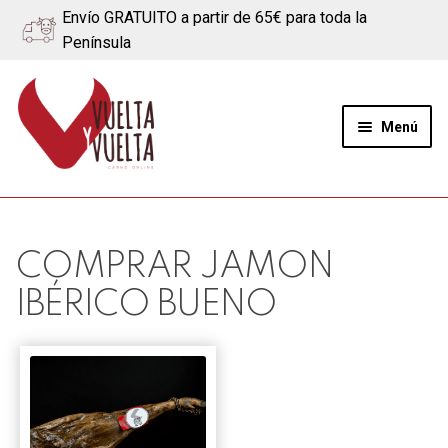
Envío GRATUITO a partir de 65€ para toda la
Península
Ir
Ir
a
al
Menú
la
contenido
navegación
Expand
Quiénes somos
el
menú
Ternera
COMPRAR JAMON
hijo
IBÉRICO BUENO
Cerdo
Quesos
Blog