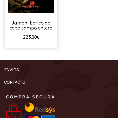
Contacto
Mi cuenta
Jamón ibérico de
cebo campo entero
0 productos
225,00
€
ENVÍOS
CONTACTO