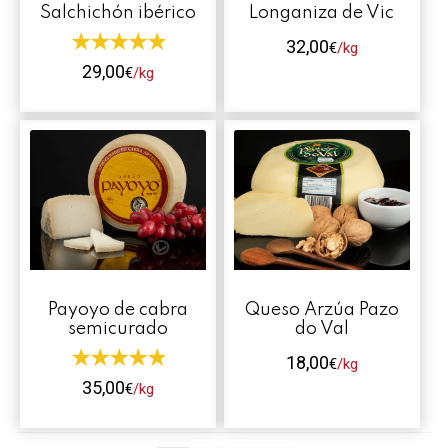
Salchichón ibérico
Longaniza de Vic
pueden
pueden
elegir
elegir
32,00
€
/kg
en
en
29,00
€
/kg
Este
la
la
Este
producto
página
página
producto
tiene
de
de
tiene
múltiples
producto
producto
múltiples
variantes.
variantes.
Las
Las
opciones
opciones
se
se
pueden
Payoyo de cabra
Queso Arzúa Pazo
pueden
elegir
semicurado
do Val
elegir
en
18,00
en
la
€
/kg
35,00
la
página
€
/kg
Este
página
de
Este
producto
de
producto