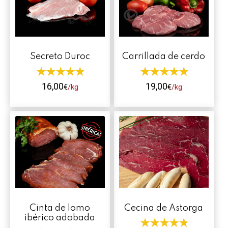
Contacto
Mi cuenta
Secreto Duroc
Carrillada de cerdo
0 productos
16,00
19,00
€
/kg
€
/kg
Este
Este
producto
producto
tiene
tiene
múltiples
múltiples
variantes.
variantes.
Las
Las
opciones
opciones
se
se
Cinta de lomo
Cecina de Astorga
pueden
pueden
ibérico adobada
elegir
elegir