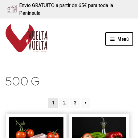
Envío GRATUITO a partir de 65€ para toda la
Península
Ir
Ir
a
al
Menú
la
contenido
navegación
Expand
Quiénes somos
el
menú
Ternera
500 G
hijo
Cerdo
1
2
3
Quesos
Blog