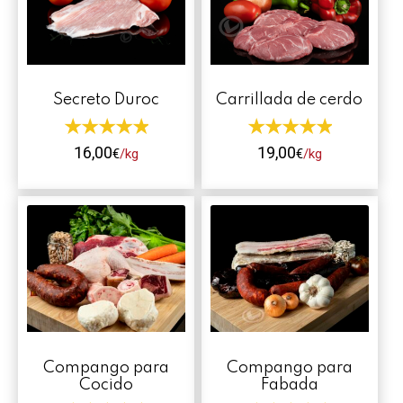
Contacto
Mi cuenta
Secreto Duroc
Carrillada de cerdo
0 productos
16,00
19,00
€
/kg
€
/kg
Este
Este
producto
producto
tiene
tiene
múltiples
múltiples
variantes.
variantes.
Las
Las
opciones
opciones
se
se
Compango para
Compango para
pueden
pueden
Cocido
Fabada
elegir
elegir