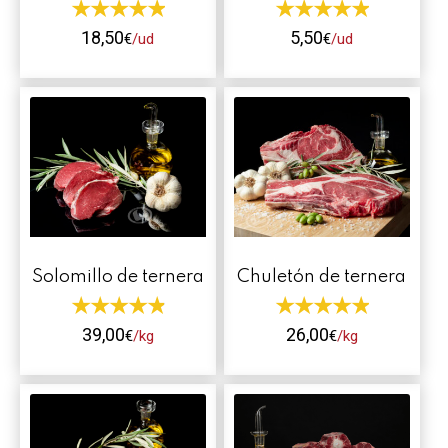
en
en
18,50
5,50
la
la
€
/ud
€
/ud
página
página
de
de
producto
producto
Solomillo de ternera
Chuletón de ternera
39,00
26,00
€
/kg
€
/kg
Este
Este
producto
producto
tiene
tiene