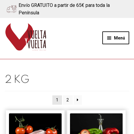
Envío GRATUITO a partir de 65€ para toda la
Península
Ir
Ir
a
al
Menú
la
contenido
navegación
Expand
Quiénes somos
el
menú
Ternera
2 KG
hijo
Cerdo
1
2
Quesos
Blog