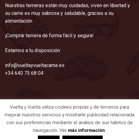
Nuestras terneras están muy cuidadas, viven en libertad y
su carne es muy sabrosa y saludable, gracias a su
alimentación.
¡Comprar ternera de forma fácil y segura!
Estamos a tu disposición:
info@vueltayvueltacarne.es
+34 640 75 68 04
Vuelta y Vuelta utiliza cookies propias y de terceros para
©2021 Vuelta y Vuelta
mejorar nuestros servicios y mostrarle publicidad relacionada
Aviso legal
|
Cookies
|
Privacidad
|
Términos y condiciones
con sus preferencias mediante el análisis de sus hábitos de
navegación. Ver
más información
.
0