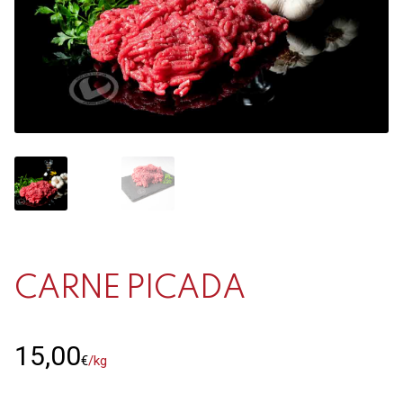
Contacto
Mi cuenta
0 productos
CARNE PICADA
15,00
€
/kg