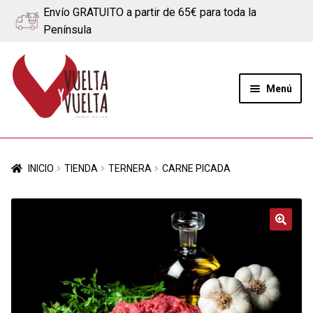
Envío GRATUITO a partir de 65€ para toda la
Península
Ir
Ir
a
al
Menú
la
contenido
navegación
Expand
Quiénes somos
el
INICIO
TIENDA
TERNERA
CARNE PICADA
menú
Ternera
hijo
Cerdo
🔍
Quesos
Blog