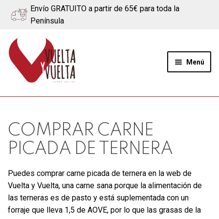
Envío GRATUITO a partir de 65€ para toda la
Península
Ir
Ir
a
al
Menú
la
contenido
navegación
Expand
Quiénes somos
el
menú
Ternera
COMPRAR CARNE
hijo
PICADA DE TERNERA
Cerdo
Puedes comprar carne picada de ternera en la web de
Quesos
Vuelta y Vuelta, una carne sana porque la alimentación de
las terneras es de pasto y está suplementada con un
Blog
forraje que lleva 1,5 de AOVE, por lo que las grasas de la