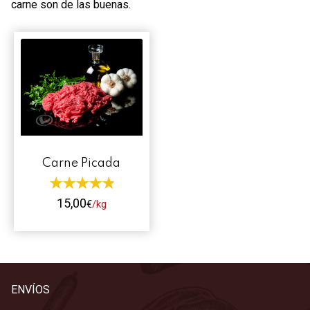
carne son de las buenas.
Contacto
Mi cuenta
0 productos
Carne Picada
15,00
€
/kg
Este
producto
tiene
múltiples
ENVÍOS
variantes.