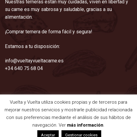
Nuestras terneras están muy cuidadas, viven en libertad y
su carne es muy sabrosa y saludable, gracias a su
alimentación.
¡Comprar ternera de forma fácil y segura!
Estamos a tu disposición:
info@vueltayvueltacarne.es
+34 640 75 68 04
Vuelta y Vuelta utiliza cookies propias y de terceros para
©2021 Vuelta y Vuelta
mejorar nuestros servicios y mostrarle publicidad relacionada
Aviso legal
|
Cookies
|
Privacidad
|
Términos y condiciones
con sus preferencias mediante el análisis de sus hábitos de
navegación. Ver
más información
.
0
Aceptar
Gestionar cookies
Buscar
Buscar