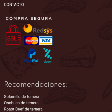
Las
CONTACTO
opciones
se
pueden
elegir
en
la
página
de
producto
Recomendaciones:
Solomillo de ternera
Osobuco de ternera
Roast Beef de ternera