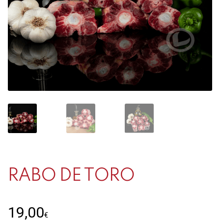
Contacto
Mi cuenta
0 productos
RABO DE TORO
19,00
€