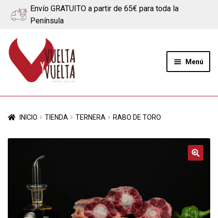
Envío GRATUITO a partir de 65€ para toda la
Península
Ir
Ir
a
al
Menú
la
contenido
navegación
Expand
Quiénes somos
el
INICIO
TIENDA
TERNERA
RABO DE TORO
menú
Ternera
hijo
Cerdo
🔍
Quesos
Blog