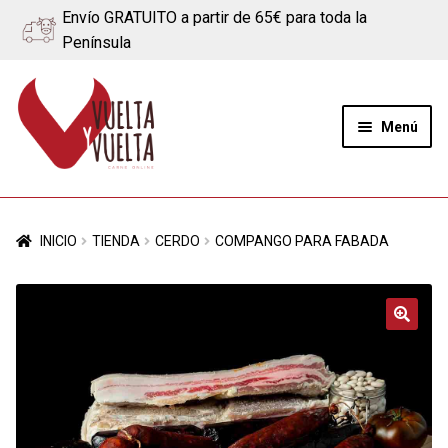
Envío GRATUITO a partir de 65€ para toda la
Península
Ir
Ir
a
al
Menú
la
contenido
navegación
Expand
Quiénes somos
el
INICIO
TIENDA
CERDO
COMPANGO PARA FABADA
menú
Ternera
hijo
Cerdo
🔍
Quesos
Blog