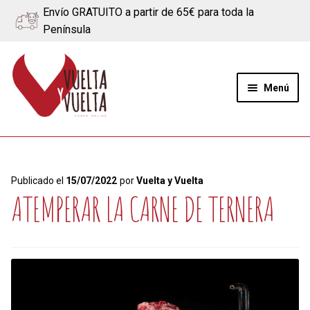
Envío GRATUITO a partir de 65€ para toda la
Península
Ir
Ir
a
al
Menú
la
contenido
navegación
Expand
Quiénes somos
el
menú
Ternera
Publicado el
15/07/2022
por
Vuelta y Vuelta
hijo
ATEMPERAR LA CARNE DE TERNERA
Cerdo
Quesos
Blog