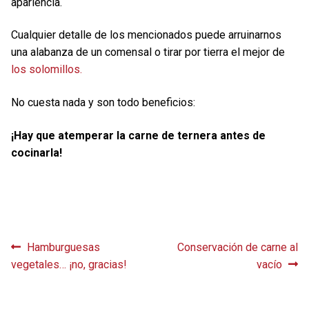
apariencia.
Cualquier detalle de los mencionados puede arruinarnos
una alabanza de un comensal o tirar por tierra el mejor de
los solomillos.
No cuesta nada y son todo beneficios:
¡Hay que atemperar la carne de ternera antes de
cocinarla!
Navegación
Anterior:
Siguiente:
Hamburguesas
Conservación de carne al
vegetales… ¡no, gracias!
vacío
de
entradas