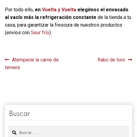
Por todo ello,
en
Vuelta y Vuelta
elegimos el envasado
al vacío más la refrigeración constante
de la tienda a tu
casa, para garantizar la frescura de nuestros productos
(envíos con
Seur frío
).
Navegación
Anterior:
Siguiente:
Atemperar la carne de
Rabo de toro
ternera
de
entradas
Buscar
Buscar: