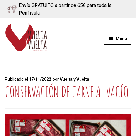
Envío GRATUITO a partir de 65€ para toda la
Península
Ir
Ir
a
al
Menú
la
contenido
navegación
Expand
Quiénes somos
el
menú
Ternera
Publicado el
17/11/2022
por
Vuelta y Vuelta
hijo
CONSERVACIÓN DE CARNE AL VACÍO
Cerdo
Quesos
Blog