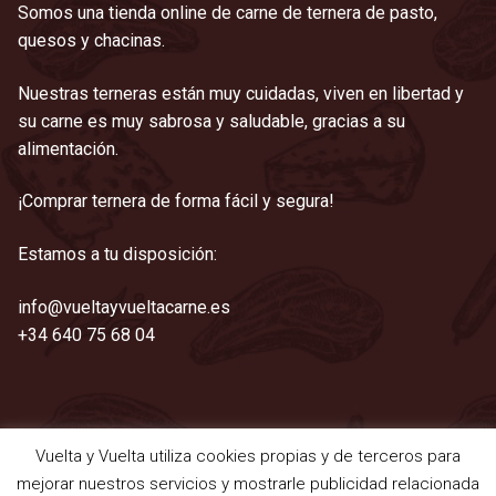
Somos una tienda online de carne de ternera de pasto,
quesos y chacinas.
Nuestras terneras están muy cuidadas, viven en libertad y
su carne es muy sabrosa y saludable, gracias a su
alimentación.
¡Comprar ternera de forma fácil y segura!
Estamos a tu disposición:
info@vueltayvueltacarne.es
+34 640 75 68 04
Vuelta y Vuelta utiliza cookies propias y de terceros para
©2021 Vuelta y Vuelta
mejorar nuestros servicios y mostrarle publicidad relacionada
Aviso legal
|
Cookies
|
Privacidad
|
Términos y condiciones