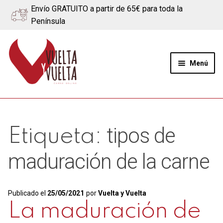
Envío GRATUITO a partir de 65€ para toda la
Península
Ir
Ir
a
al
Menú
la
contenido
navegación
Expand
Quiénes somos
el
menú
Ternera
tipos de
Etiqueta:
hijo
Cerdo
maduración de la carne
Quesos
Publicado el
25/05/2021
por
Vuelta y Vuelta
Blog
La maduración de