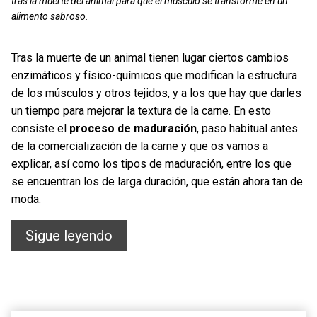
tras la muerte del animal para que el músculo se transforme en un
alimento sabroso.
Tras la muerte de un animal tienen lugar ciertos cambios
enzimáticos y físico-químicos que modifican la estructura
de los músculos y otros tejidos, y a los que hay que darles
un tiempo para mejorar la textura de la carne. En esto
consiste el
proceso de maduración
, paso habitual antes
de la comercialización de la carne y que os vamos a
explicar, así como los tipos de maduración, entre los que
se encuentran los de larga duración, que están ahora tan de
moda.
La
Sigue leyendo
maduración
de
la