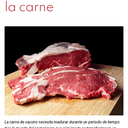
la carne
Contacto
Mi cuenta
0 productos
La carne de vacuno necesita madurar durante un periodo de tiempo