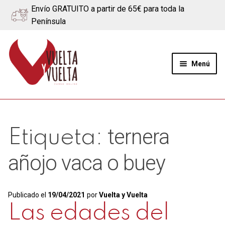
Envío GRATUITO a partir de 65€ para toda la
Península
Ir
Ir
a
al
Menú
la
contenido
navegación
Expand
Quiénes somos
el
menú
Ternera
ternera
Etiqueta:
hijo
Cerdo
añojo vaca o buey
Quesos
Publicado el
19/04/2021
por
Vuelta y Vuelta
Blog
Las edades del