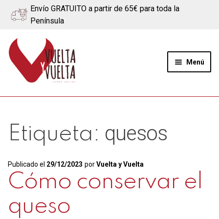
Envío GRATUITO a partir de 65€ para toda la
Península
Ir
Ir
a
al
Menú
la
contenido
navegación
Expand
Quiénes somos
el
menú
Ternera
quesos
Etiqueta:
hijo
Cerdo
Publicado el
29/12/2023
por
Vuelta y Vuelta
Quesos
Cómo conservar el
queso
Blog