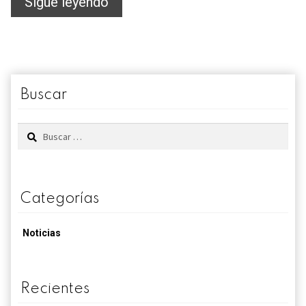
Cómo
Sigue leyendo
conservar
el
queso
Buscar
Buscar:
Categorías
Noticias
Recientes