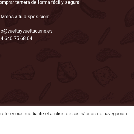
omprar ternera de forma fácil y segura!
tamos a tu disposición:
fo@vueltayvueltacarne.es
4 640 75 68 04
 preferencias mediante el análisis de sus hábitos de navegación.