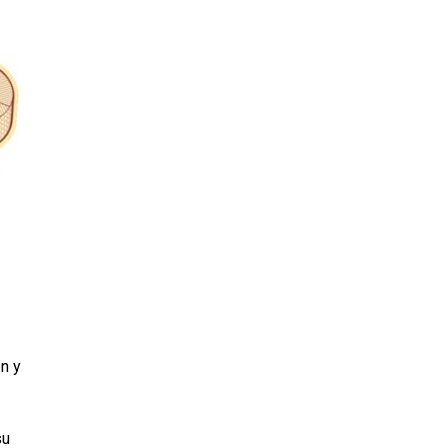
en y
su