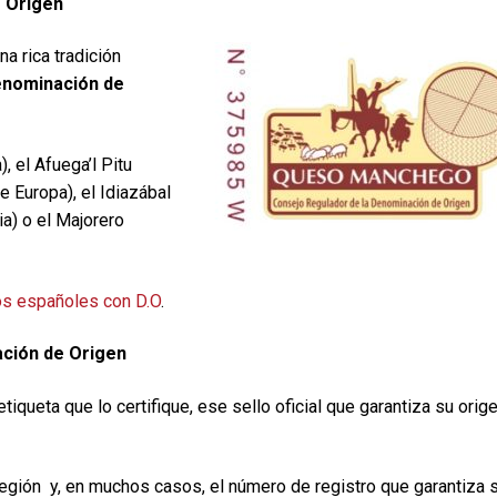
 Origen
a rica tradición
enominación de
 el Afuega’l Pitu
e Europa), el Idiazábal
ia) o el Majorero
s españoles con D.O
.
ación de Origen
tiqueta que lo certifique, ese sello oficial que garantiza su orig
 región y, en muchos casos, el número de registro que garantiza 