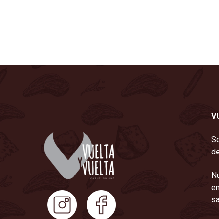
V
So
de
Nu
en
sa