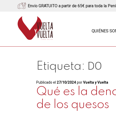
Envío GRATUITO a partir de 65€ para toda la Pen
Ir
Ir
a
al
QUIÉNES S
la
contenido
navegación
DO
Etiqueta:
Publicado el
27/10/2024
por
Vuelta y Vuelta
Qué es la den
de los quesos