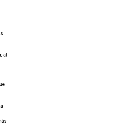
as
, al
que
na
 más