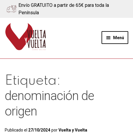
Envío GRATUITO a partir de 65€ para toda la
Península
Ir
Ir
a
al
Menú
la
contenido
navegación
Expand
Quiénes somos
el
menú
Ternera
Etiqueta:
hijo
Cerdo
denominación de
Quesos
origen
Blog
Publicado el
27/10/2024
por
Vuelta y Vuelta