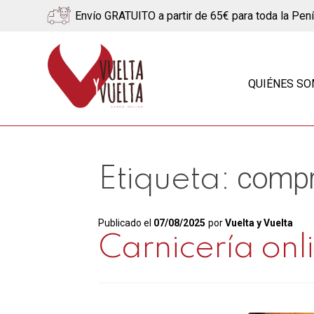
Envío GRATUITO a partir de 65€ para toda la Pen
Ir
Ir
a
al
QUIÉNES S
la
contenido
navegación
compra
Etiqueta:
Publicado el
07/08/2025
por
Vuelta y Vuelta
Carnicería onl