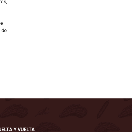
res,
de
e de
UELTA Y VUELTA