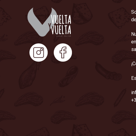
So
de
Nu
en
sa
¡C
Es
in
+3