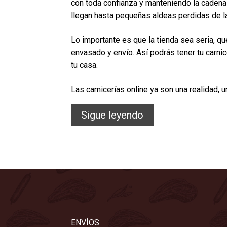
con toda confianza y manteniendo la cadena d
llegan hasta pequeñas aldeas perdidas de l
Lo importante es que la tienda sea seria, q
envasado y envío. Así podrás tener tu carnic
tu casa.
Las carnicerías online ya son una realidad, 
Carnicería
Sigue leyendo
online
de
confianza
ENVÍOS