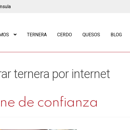
ínsula
OMOS
TERNERA
CERDO
QUESOS
BLOG
r ternera por internet
ine de confianza