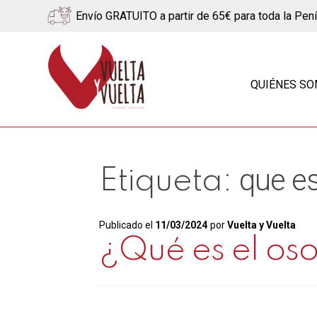
Envío GRATUITO a partir de 65€ para toda la Pen
Ir
Ir
a
al
QUIÉNES S
la
contenido
navegación
que e
Etiqueta:
Publicado el
11/03/2024
por
Vuelta y Vuelta
¿Qué es el os