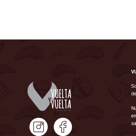
V
So
de
Nu
en
sa