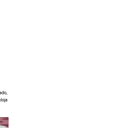
ado,
loja