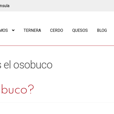
ínsula
OMOS
TERNERA
CERDO
QUESOS
BLOG
s el osobuco
obuco?