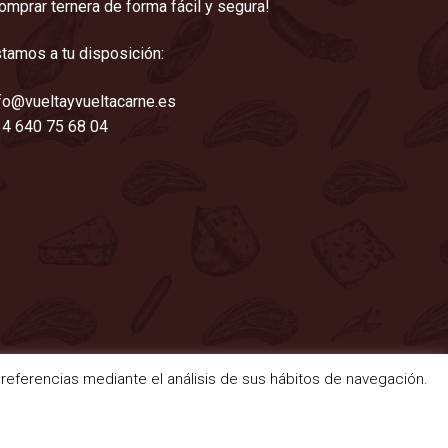
omprar ternera de forma fácil y segura!
tamos a tu disposición:
fo@vueltayvueltacarne.es
4 640 75 68 04
 preferencias mediante el análisis de sus hábitos de navegación.