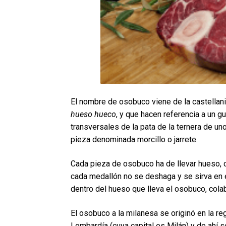
El nombre de osobuco viene de la castellaniz
hueso hueco
, y que hacen referencia a un gu
transversales de la pata de la ternera de uno
pieza denominada morcillo o jarrete.
Cada pieza de osobuco ha de llevar hueso, ca
cada medallón no se deshaga y se sirva en e
dentro del hueso que lleva el osobuco, colab
El osobuco a la milanesa se originó en la reg
Lombardía (cuya capital es Milán) y de ahí 