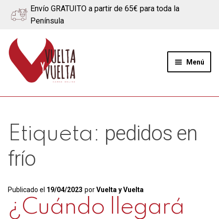
Envío GRATUITO a partir de 65€ para toda la
Península
Ir
Ir
a
al
Menú
la
contenido
navegación
Expand
Quiénes somos
el
menú
Ternera
pedidos en
Etiqueta:
hijo
Cerdo
frío
Quesos
Publicado el
19/04/2023
por
Vuelta y Vuelta
Blog
¿Cuándo llegará