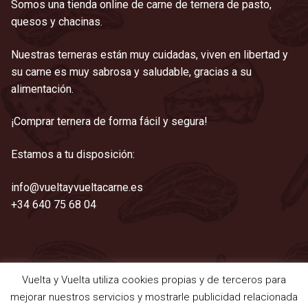
Somos una tienda online de carne de ternera de pasto,
quesos y chacinas.
Nuestras terneras están muy cuidadas, viven en libertad y
su carne es muy sabrosa y saludable, gracias a su
alimentación.
¡Comprar ternera de forma fácil y segura!
Estamos a tu disposición:
info@vueltayvueltacarne.es
+34 640 75 68 04
Vuelta y Vuelta utiliza cookies propias y de terceros para
©2021 Vuelta y Vuelta
mejorar nuestros servicios y mostrarle publicidad relacionada
Aviso legal
|
Cookies
|
Privacidad
|
Términos y condiciones