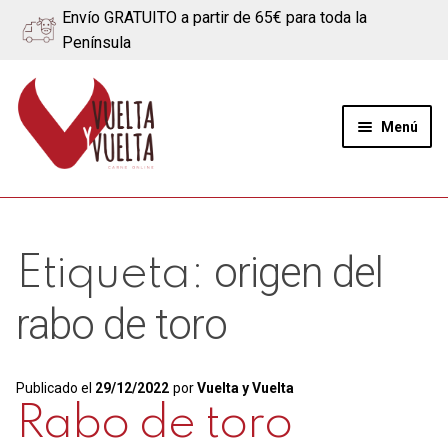
Envío GRATUITO a partir de 65€ para toda la
Península
Ir
Ir
a
al
Menú
la
contenido
navegación
Expand
Quiénes somos
el
menú
Ternera
origen del
Etiqueta:
hijo
Cerdo
rabo de toro
Quesos
Publicado el
29/12/2022
por
Vuelta y Vuelta
Blog
Rabo de toro