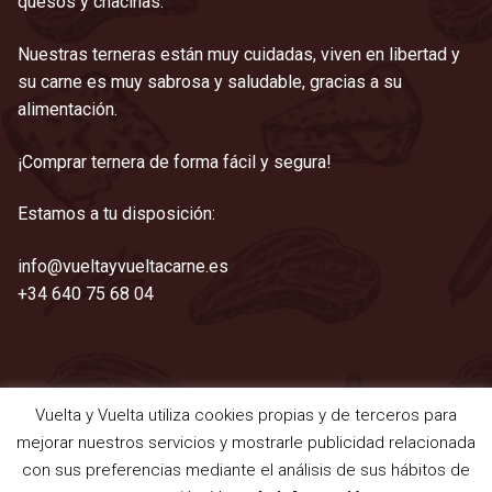
quesos y chacinas.
Nuestras terneras están muy cuidadas, viven en libertad y
su carne es muy sabrosa y saludable, gracias a su
alimentación.
¡Comprar ternera de forma fácil y segura!
Estamos a tu disposición:
info@vueltayvueltacarne.es
+34 640 75 68 04
Vuelta y Vuelta utiliza cookies propias y de terceros para
©2021 Vuelta y Vuelta
mejorar nuestros servicios y mostrarle publicidad relacionada
Aviso legal
|
Cookies
|
Privacidad
|
Términos y condiciones
con sus preferencias mediante el análisis de sus hábitos de