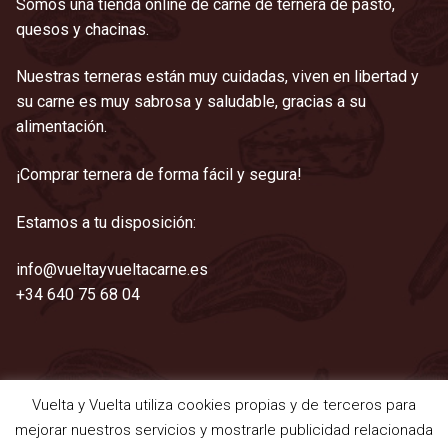
Somos una tienda online de carne de ternera de pasto,
quesos y chacinas.
Nuestras terneras están muy cuidadas, viven en libertad y
su carne es muy sabrosa y saludable, gracias a su
alimentación.
¡Comprar ternera de forma fácil y segura!
Estamos a tu disposición:
info@vueltayvueltacarne.es
+34 640 75 68 04
Vuelta y Vuelta utiliza cookies propias y de terceros para
©2021 Vuelta y Vuelta
mejorar nuestros servicios y mostrarle publicidad relacionada
Aviso legal
|
Cookies
|
Privacidad
|
Términos y condiciones