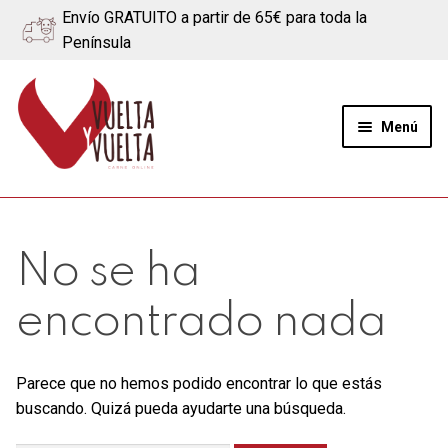
Envío GRATUITO a partir de 65€ para toda la
Península
Ir
Ir
a
al
Menú
la
contenido
navegación
Expand
Quiénes somos
el
menú
Ternera
No se ha
hijo
Cerdo
encontrado nada
Quesos
Parece que no hemos podido encontrar lo que estás
buscando. Quizá pueda ayudarte una búsqueda.
Blog