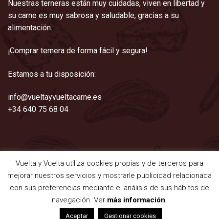
Nuestras terneras están muy cuidadas, viven en libertad y
su carne es muy sabrosa y saludable, gracias a su
alimentación.
¡Comprar ternera de forma fácil y segura!
Estamos a tu disposición:
info@vueltayvueltacarne.es
+34 640 75 68 04
Vuelta y Vuelta utiliza cookies propias y de terceros para
©2021 Vuelta y Vuelta
mejorar nuestros servicios y mostrarle publicidad relacionada
Aviso legal
|
Cookies
|
Privacidad
|
Términos y condiciones
con sus preferencias mediante el análisis de sus hábitos de
navegación. Ver
más información
.
0
Aceptar
Gestionar cookies
Buscar
Buscar