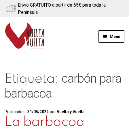
Envío GRATUITO a partir de 65€ para toda la
Península
Ir
Ir
a
al
Menú
la
contenido
navegación
Expand
Quiénes somos
el
menú
Ternera
carbón para
Etiqueta:
hijo
Cerdo
barbacoa
Quesos
Publicado el
31/05/2022
por
Vuelta y Vuelta
Blog
La barbacoa