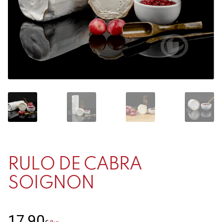
Contacto
Mi cuenta
0 productos
RULO DE CABRA
SOIGNON
17,90