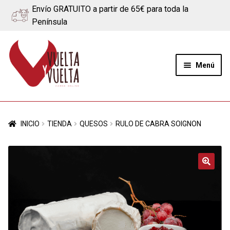
Envío GRATUITO a partir de 65€ para toda la
Península
Ir
Ir
a
al
Menú
la
contenido
navegación
Expand
Quiénes somos
el
INICIO
TIENDA
QUESOS
RULO DE CABRA SOIGNON
menú
Ternera
hijo
Cerdo
🔍
Quesos
Blog