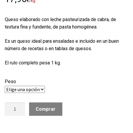
€
/kg
Queso elaborado con leche pasteurizada de cabra, de
textura fina y fundente, de pasta homogénea.
Es un queso ideal para ensaladas e incluido en un buen
número de recetas o en tablas de quesos.
El rulo completo pesa 1 kg.
Peso
Rulo
Comprar
de
cabra
Soignon