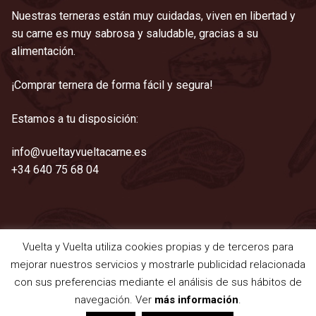
Nuestras terneras están muy cuidadas, viven en libertad y
su carne es muy sabrosa y saludable, gracias a su
alimentación.
¡Comprar ternera de forma fácil y segura!
Estamos a tu disposición:
info@vueltayvueltacarne.es
+34 640 75 68 04
Vuelta y Vuelta utiliza cookies propias y de terceros para
©2021 Vuelta y Vuelta
mejorar nuestros servicios y mostrarle publicidad relacionada
Aviso legal
|
Cookies
|
Privacidad
|
Términos y condiciones
con sus preferencias mediante el análisis de sus hábitos de
navegación. Ver
más información
.
0