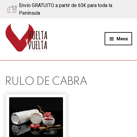
Envío GRATUITO a partir de 65€ para toda la
Península
Ir
Ir
a
al
Menú
la
contenido
navegación
Expand
Quiénes somos
el
menú
Ternera
RULO DE CABRA
hijo
Cerdo
Quesos
Blog