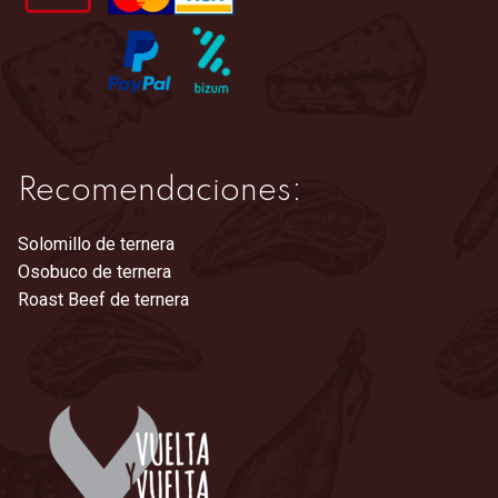
página
de
producto
Recomendaciones:
Solomillo de ternera
Osobuco de ternera
Roast Beef de ternera