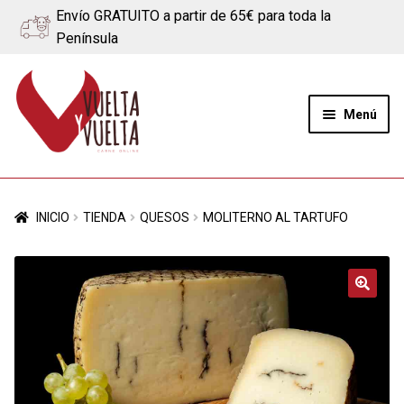
Envío GRATUITO a partir de 65€ para toda la
Península
Ir
Ir
a
al
Menú
la
contenido
navegación
Expand
Quiénes somos
el
INICIO
TIENDA
QUESOS
MOLITERNO AL TARTUFO
menú
Ternera
hijo
Cerdo
🔍
Quesos
Blog