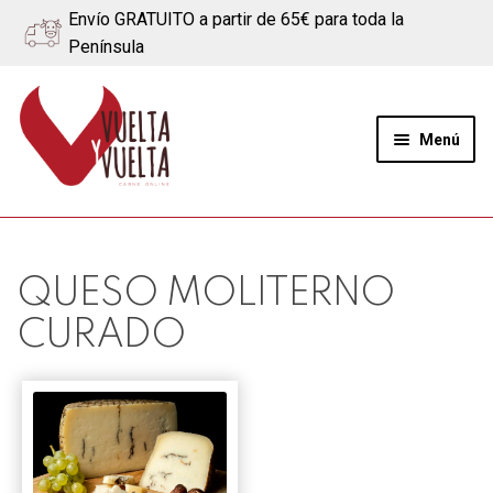
Envío GRATUITO a partir de 65€ para toda la
Península
Ir
Ir
a
al
Menú
la
contenido
navegación
Expand
Quiénes somos
el
menú
Ternera
QUESO MOLITERNO
hijo
CURADO
Cerdo
Quesos
Blog