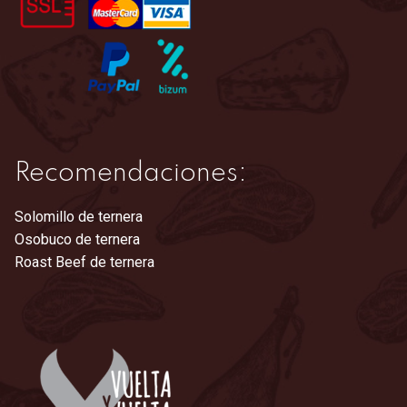
la
página
de
producto
Recomendaciones:
Solomillo de ternera
Osobuco de ternera
Roast Beef de ternera