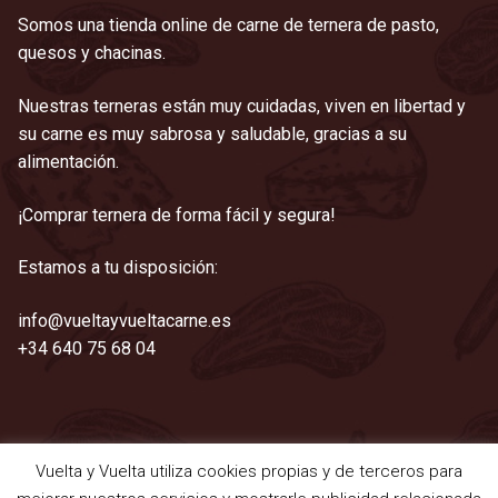
Somos una tienda online de carne de ternera de pasto,
quesos y chacinas.
Nuestras terneras están muy cuidadas, viven en libertad y
su carne es muy sabrosa y saludable, gracias a su
alimentación.
¡Comprar ternera de forma fácil y segura!
Estamos a tu disposición:
info@vueltayvueltacarne.es
+34 640 75 68 04
Vuelta y Vuelta utiliza cookies propias y de terceros para
©2021 Vuelta y Vuelta