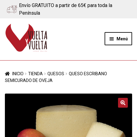
Envío GRATUITO a partir de 65€ para toda la
Península
Ir
Ir
a
al
Menú
la
contenido
navegación
Expand
Quiénes somos
el
INICIO
TIENDA
QUESOS
QUESO ESCRIBANO
menú
Ternera
SEMICURADO DE OVEJA
hijo
Cerdo
Quesos
🔍
Blog