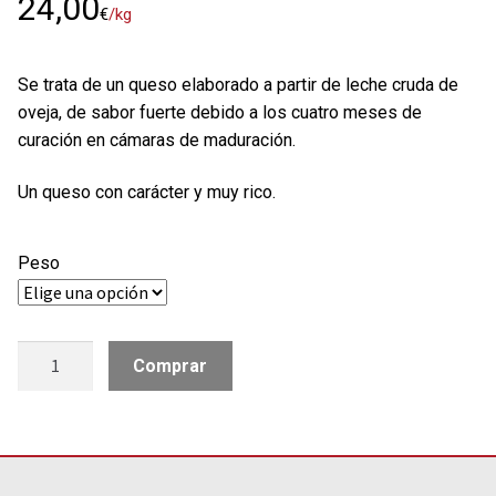
24,00
€
/kg
Se trata de un queso elaborado a partir de leche cruda de
oveja, de sabor fuerte debido a los cuatro meses de
curación en cámaras de maduración.
Un queso con carácter y muy rico.
Peso
Queso
Comprar
Escribano
semicurado
de
oveja
cantidad