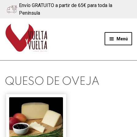
Envío GRATUITO a partir de 65€ para toda la
Península
Ir
Ir
a
al
Menú
la
contenido
navegación
Expand
Quiénes somos
el
menú
Ternera
QUESO DE OVEJA
hijo
Cerdo
Quesos
Blog