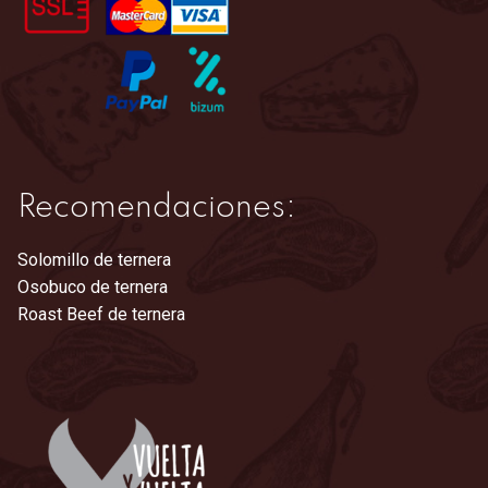
la
página
de
producto
Recomendaciones:
Solomillo de ternera
Osobuco de ternera
Roast Beef de ternera