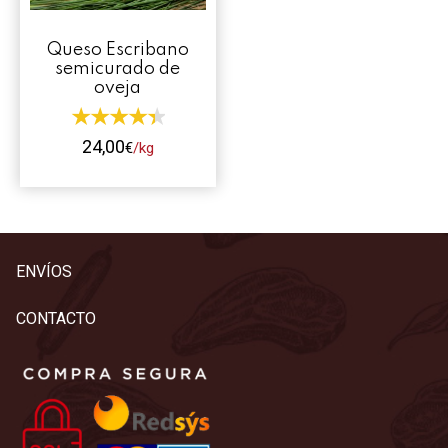
Contacto
Queso Escribano
Mi cuenta
semicurado de
oveja
0 productos
24,00
€
/kg
Este
producto
tiene
múltiples
ENVÍOS
variantes.
Las
CONTACTO
opciones
se
pueden
elegir
en