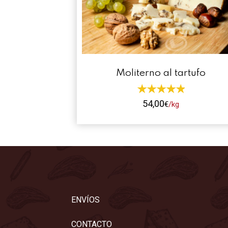
Moliterno al tartufo
54,00
€
/kg
Este
producto
tiene
múltiples
variantes.
Las
opciones
ENVÍOS
se
pueden
CONTACTO
elegir