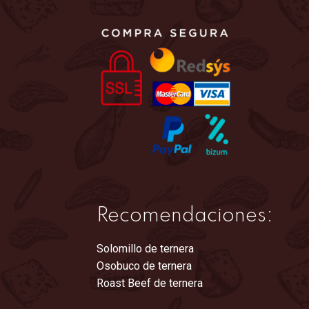
en
la
página
de
producto
Recomendaciones:
Solomillo de ternera
Osobuco de ternera
Roast Beef de ternera