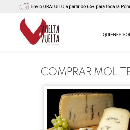
Envío GRATUITO a partir de 65€ para toda la Pen
Ir
Ir
a
al
QUIÉNES S
la
contenido
navegación
COMPRAR MOLIT