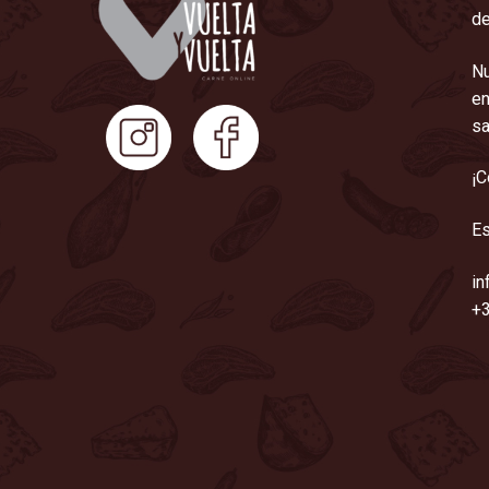
de
Nu
en
sa
¡C
Es
in
+3