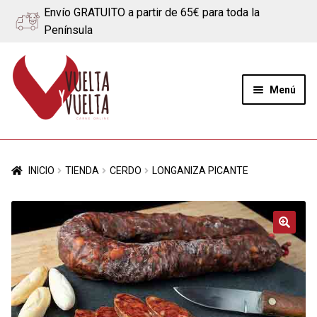
Envío GRATUITO a partir de 65€ para toda la
Península
Ir
Ir
a
al
Menú
la
contenido
navegación
Expand
Quiénes somos
el
INICIO
TIENDA
CERDO
LONGANIZA PICANTE
menú
Ternera
hijo
Cerdo
🔍
Quesos
Blog