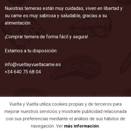
Nuestras terneras están muy cuidadas, viven en libertad y
su carne es muy sabrosa y saludable, gracias a su
alimentación.
¡Comprar ternera de forma fácil y segura!
Estamos a tu disposición:
info@vueltayvueltacarne.es
+34 640 75 68 04
Vuelta y Vuelta utiliza cookies propias y de terceros para
©2021 Vuelta y Vuelta
mejorar nuestros servicios y mostrarle publicidad relacionada
Aviso legal
|
Cookies
|
Privacidad
|
Términos y condiciones
con sus preferencias mediante el análisis de sus hábitos de
navegación. Ver
más información
.
0