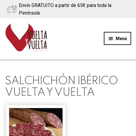
Envío GRATUITO a partir de 65€ para toda la
Península
Ir
Ir
a
al
Menú
la
contenido
navegación
Expand
Quiénes somos
el
menú
Ternera
SALCHICHÓN IBÉRICO
hijo
VUELTA Y VUELTA
Cerdo
Quesos
Blog