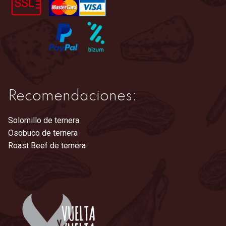
la
página
de
producto
Recomendaciones:
Solomillo de ternera
Osobuco de ternera
Roast Beef de ternera