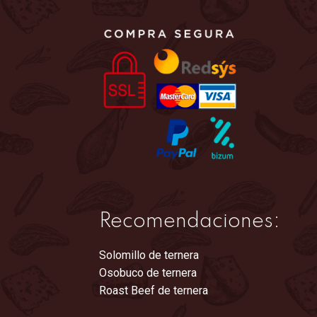
en
la
página
de
producto
Recomendaciones:
Solomillo de ternera
Osobuco de ternera
Roast Beef de ternera