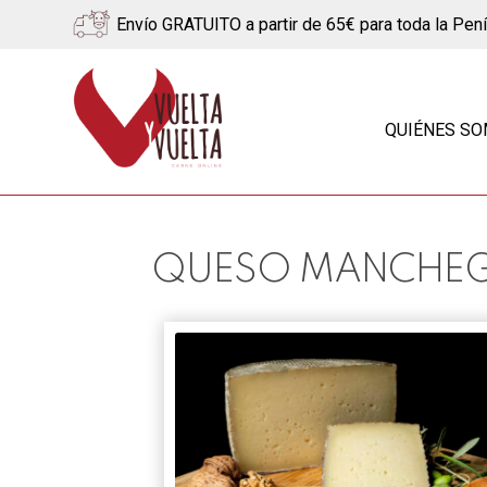
Envío GRATUITO a partir de 65€ para toda la Pen
Ir
Ir
a
al
QUIÉNES S
la
contenido
navegación
QUESO MANCHE