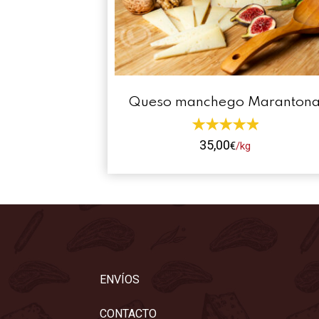
Queso manchego Maranton
35,00
€
/kg
Este
producto
tiene
múltiples
variantes.
Las
opciones
ENVÍOS
se
pueden
CONTACTO
elegir