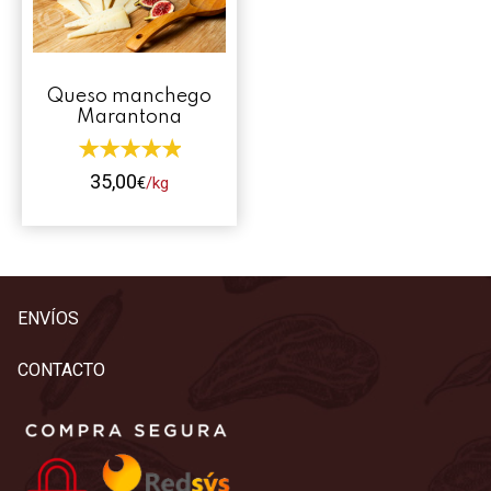
Contacto
Mi cuenta
Queso manchego
Marantona
0 productos
35,00
€
/kg
Este
producto
tiene
múltiples
ENVÍOS
variantes.
Las
CONTACTO
opciones
se
pueden
elegir