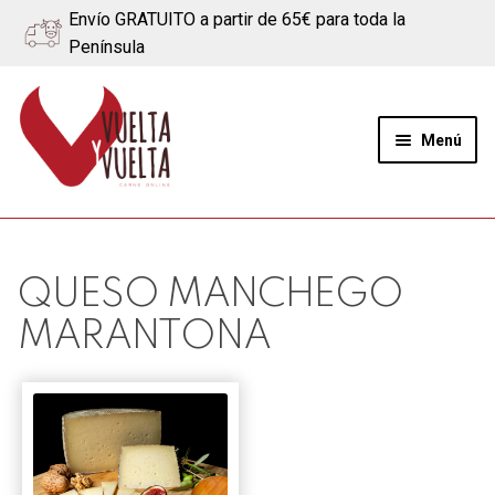
Envío GRATUITO a partir de 65€ para toda la
Península
Ir
Ir
a
al
Menú
la
contenido
navegación
Expand
Quiénes somos
el
menú
Ternera
QUESO MANCHEGO
hijo
MARANTONA
Cerdo
Quesos
Blog