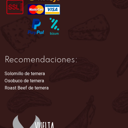
en
la
página
de
producto
Recomendaciones:
Solomillo de ternera
Osobuco de ternera
Roast Beef de ternera