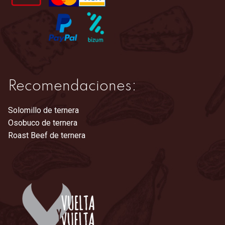
página
de
producto
Recomendaciones:
Solomillo de ternera
Osobuco de ternera
Roast Beef de ternera