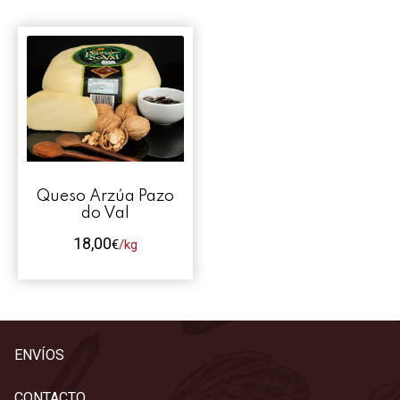
Contacto
Mi cuenta
0 productos
Queso Arzúa Pazo
do Val
18,00
€
/kg
Este
producto
tiene
múltiples
ENVÍOS
variantes.
Las
CONTACTO