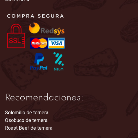
opciones
se
pueden
elegir
en
la
página
de
producto
Recomendaciones:
Solomillo de ternera
Osobuco de ternera
Roast Beef de ternera