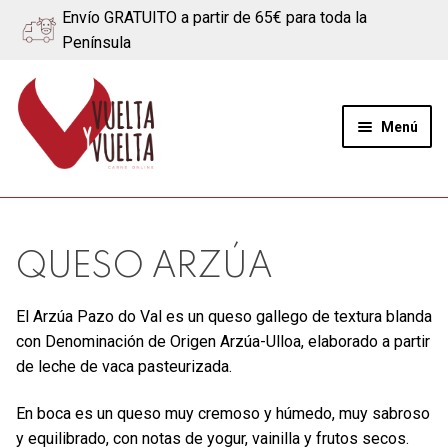
Envío GRATUITO a partir de 65€ para toda la
Península
Ir
Ir
a
al
Menú
la
contenido
navegación
Expand
Quiénes somos
el
menú
Ternera
QUESO ARZÚA
hijo
Cerdo
El Arzúa Pazo do Val es un queso gallego de textura blanda
con Denominación de Origen Arzúa-Ulloa, elaborado a partir
Quesos
de leche de vaca pasteurizada.
Blog
En boca es un queso muy cremoso y húmedo, muy sabroso
y equilibrado, con notas de yogur, vainilla y frutos secos.