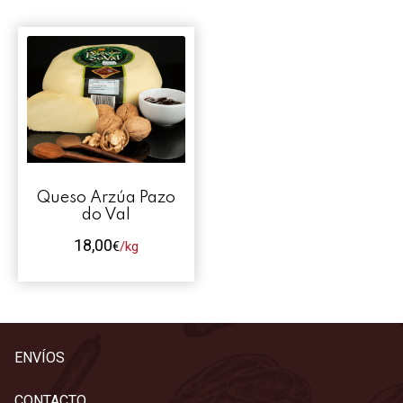
Contacto
Mi cuenta
0 productos
Queso Arzúa Pazo
do Val
18,00
€
/kg
Este
producto
tiene
múltiples
ENVÍOS
variantes.
Las
CONTACTO