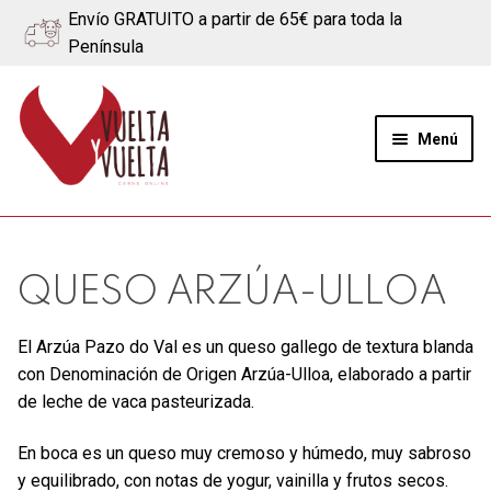
Envío GRATUITO a partir de 65€ para toda la
Península
Ir
Ir
a
al
Menú
la
contenido
navegación
Expand
Quiénes somos
el
menú
Ternera
QUESO ARZÚA-ULLOA
hijo
Cerdo
El Arzúa Pazo do Val es un queso gallego de textura blanda
con Denominación de Origen Arzúa-Ulloa, elaborado a partir
Quesos
de leche de vaca pasteurizada.
Blog
En boca es un queso muy cremoso y húmedo, muy sabroso
y equilibrado, con notas de yogur, vainilla y frutos secos.