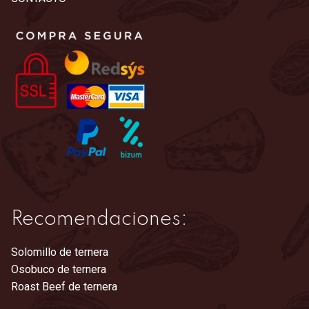
opciones
se
pueden
elegir
en
la
página
de
producto
Recomendaciones:
Solomillo de ternera
Osobuco de ternera
Roast Beef de ternera