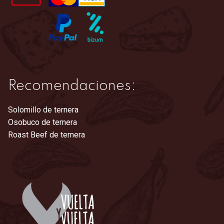
página
de
producto
Recomendaciones:
Solomillo de ternera
Osobuco de ternera
Roast Beef de ternera