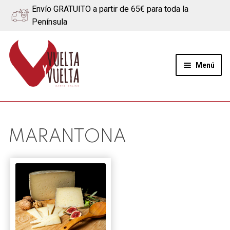
Envío GRATUITO a partir de 65€ para toda la
Península
Ir
Ir
a
al
Menú
la
contenido
navegación
Expand
Quiénes somos
el
menú
Ternera
MARANTONA
hijo
Cerdo
Quesos
Blog