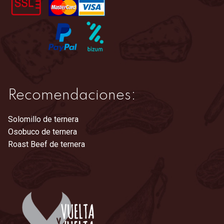
la
página
de
producto
Recomendaciones:
Solomillo de ternera
Osobuco de ternera
Roast Beef de ternera