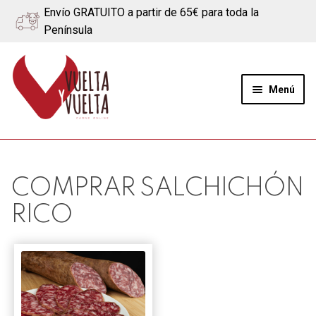
Envío GRATUITO a partir de 65€ para toda la
Península
Ir
Ir
a
al
Menú
la
contenido
navegación
Expand
Quiénes somos
el
menú
Ternera
COMPRAR SALCHICHÓN
hijo
RICO
Cerdo
Quesos
Blog