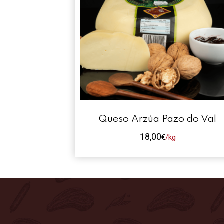
Queso Arzúa Pazo do Val
18,00
€
/kg
Este
producto
tiene
múltiples
variantes.
Las
opciones