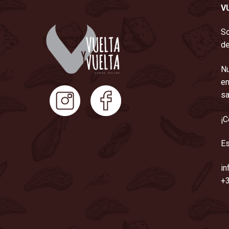
V
So
de
Nu
en
sa
¡C
Es
in
+3