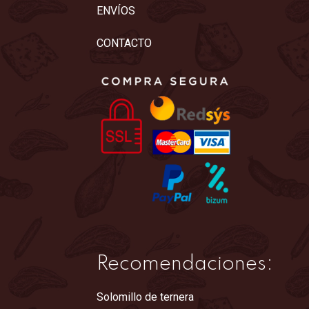
ENVÍOS
se
pueden
CONTACTO
elegir
en
la
página
de
producto
Recomendaciones:
Solomillo de ternera