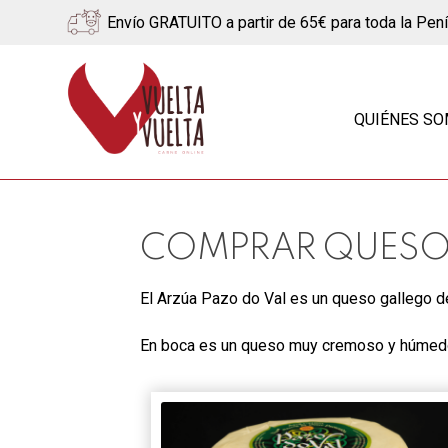
Envío GRATUITO a partir de 65€ para toda la Pen
Ir
Ir
a
al
QUIÉNES S
la
contenido
navegación
COMPRAR QUESO
El Arzúa Pazo do Val es un queso gallego de
En boca es un queso muy cremoso y húmedo, 