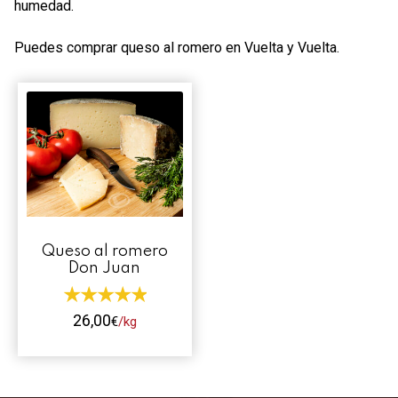
humedad.
Contacto
Puedes comprar queso al romero en Vuelta y Vuelta.
Mi cuenta
0 productos
Queso al romero
Don Juan
26,00
€
/kg
Este
producto