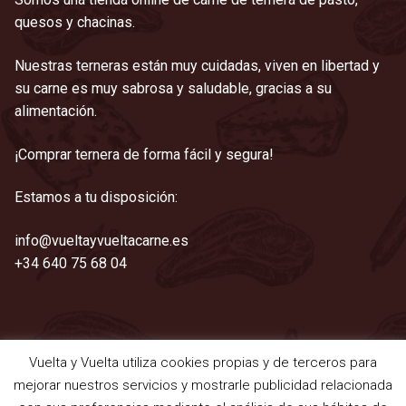
quesos y chacinas.
Nuestras terneras están muy cuidadas, viven en libertad y
su carne es muy sabrosa y saludable, gracias a su
alimentación.
¡Comprar ternera de forma fácil y segura!
Estamos a tu disposición:
info@vueltayvueltacarne.es
+34 640 75 68 04
Vuelta y Vuelta utiliza cookies propias y de terceros para
©2021 Vuelta y Vuelta
mejorar nuestros servicios y mostrarle publicidad relacionada
Aviso legal
|
Cookies
|
Privacidad
|
Términos y condiciones