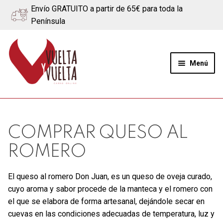
Envío GRATUITO a partir de 65€ para toda la
Península
Ir
Ir
a
al
Menú
la
contenido
navegación
Expand
Quiénes somos
el
menú
Ternera
COMPRAR QUESO AL
hijo
ROMERO
Cerdo
El queso al romero Don Juan, es un queso de oveja curado,
Quesos
cuyo aroma y sabor procede de la manteca y el romero con
el que se elabora de forma artesanal, dejándole secar en
Blog
cuevas en las condiciones adecuadas de temperatura, luz y