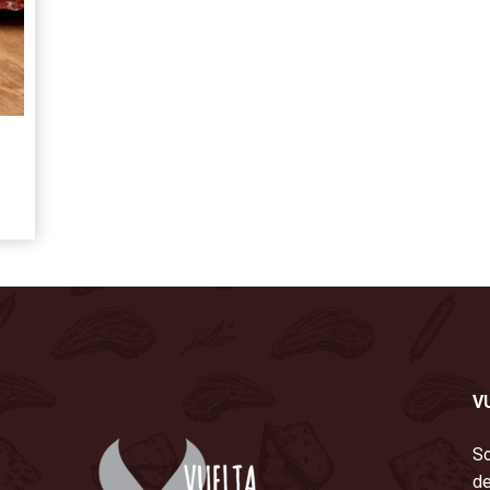
V
So
de