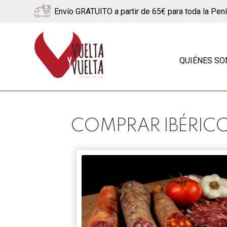
Envío GRATUITO a partir de 65€ para toda la Pen
Ir
Ir
a
al
QUIÉNES S
la
contenido
navegación
COMPRAR IBÉRIC