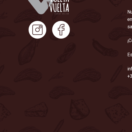
Nu
en
sa
¡C
Es
in
+3